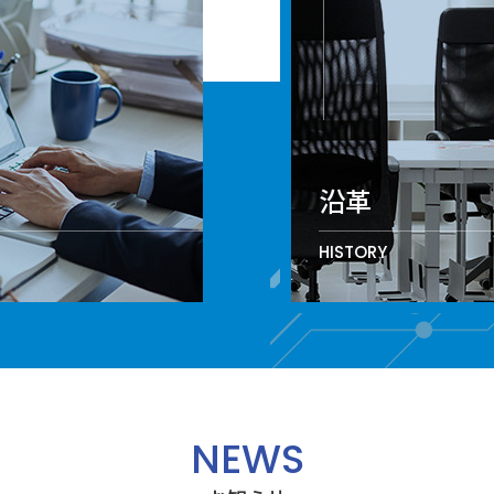
沿革
HISTORY
NEWS